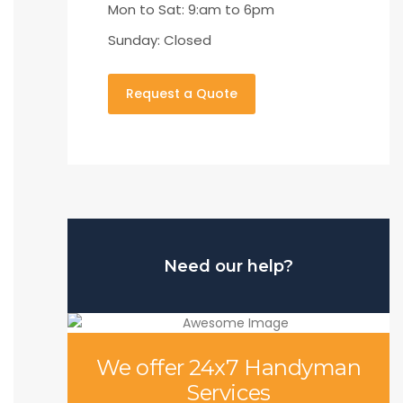
Mon to Sat: 9:am to 6pm
Sunday: Closed
Request a Quote
Need our help?
We offer 24x7 Handyman
Services